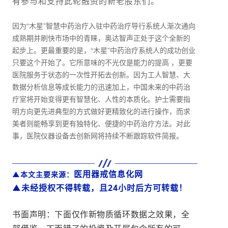
有参与和支持此轮融资的新老股东们。
因为“木星”智慧中药治疗入驻中药治疗导行系统人渐次通向
成熟期并刷快市场中的青睐，奥达智声正处于这个全新的
起步上。更最重要的是，“木星”中药治疗系统人的成功创业
只要这个开始了。它所意味的不光仅是能力的提高 ，更要
医院服务于状态的一次性开拓去创新。因为工人智慧、大
数据分析信息等成长能力的迅速加上，中国未来的中药治
疗室将开始变得更有智慧化、人性的本质化。护士需要指
明方向更先进典型的方式做好更精致化的进行操作，而求
美者则能畅享到更有独特化、便捷的中药治疗方法。对此
事，医院仪器设备去创新网将持续不断跟踪软件简报。
医用器戒信息化网
▲本文主要来源：
▲未经授权不得转载，且24小时后方可转载！
书面声明：下面仅作新物质循环数据之效果，全