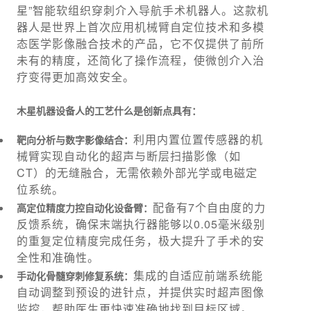
星”智能软组织穿刺介入导航手术机器人。这款机
器人是世界上首次应用机械臂自定位技术和多模
态医学影像融合技术的产品，它不仅提供了前所
未有的精度，还简化了操作流程，使微创介入治
疗变得更加高效安全。
木星机器设备人的工艺什么是创新点具有：
利用内置位置传感器的机
靶向分析与数字影像结合：
械臂实现自动化的超声与断层扫描影像（如
CT）的无缝融合，无需依赖外部光学或电磁定
位系统。
配备有7个自由度的力
高定位精度力控自动化设备臂：
反馈系统，确保末端执行器能够以0.05毫米级别
的重复定位精度完成任务，极大提升了手术的安
全性和准确性。
集成的自适应前端系统能
手动化骨髓穿刺修复系统：
自动调整到预设的进针点，并提供实时超声图像
监控，帮助医生更快速准确地找到目标区域。